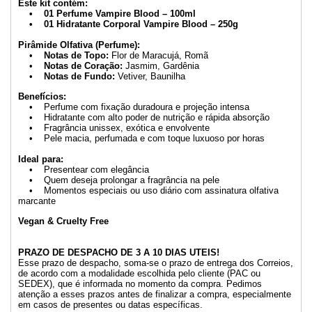
Este kit contém:
• 01 Perfume Vampire Blood – 100ml
• 01 Hidratante Corporal Vampire Blood – 250g
Pirâmide Olfativa (Perfume):
•
Notas de Topo:
Flor de Maracujá, Romã
•
Notas de Coração:
Jasmim, Gardênia
•
Notas de Fundo:
Vetiver, Baunilha
Benefícios:
• Perfume com fixação duradoura e projeção intensa
• Hidratante com alto poder de nutrição e rápida absorção
• Fragrância unissex, exótica e envolvente
• Pele macia, perfumada e com toque luxuoso por horas
Ideal para:
• Presentear com elegância
• Quem deseja prolongar a fragrância na pele
• Momentos especiais ou uso diário com assinatura olfativa
marcante
Vegan & Cruelty Free
PRAZO DE DESPACHO DE 3 A 10 DIAS UTEIS!
Esse prazo de despacho, soma-se o prazo de entrega dos Correios,
de acordo com a modalidade escolhida pelo cliente (PAC ou
SEDEX), que é informada no momento da compra. Pedimos
atenção a esses prazos antes de finalizar a compra, especialmente
em casos de presentes ou datas específicas.