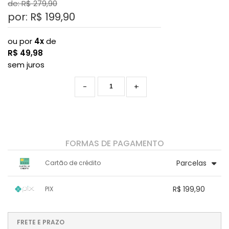
de: R$
279,90
por: R$
199,90
ou por
4x
de
R$
49,98
sem juros
-
+
FORMAS DE PAGAMENTO
Parcelas
Cartão de crédito
1x sem juros de R$ 199,90
4x sem juros de R$ 49,98
R$ 199,90
PIX
2x sem juros de R$ 99,95
.
.
.
.
.
.
3x sem juros de R$ 66,63
.
1x sem juros de R$ 199,90
.
.
.
.
.
.
.
.
.
.
.
FRETE E PRAZO
.