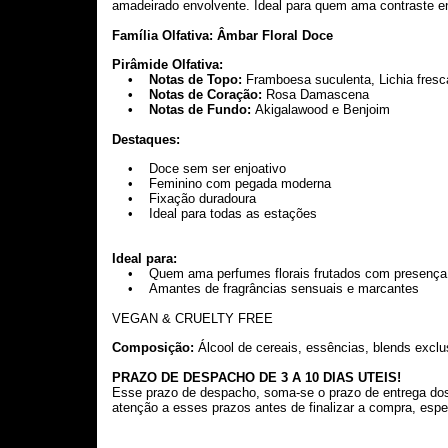
amadeirado envolvente. Ideal para quem ama contraste en
Família Olfativa: Âmbar Floral Doce
Pirâmide Olfativa:
• Notas de Topo:
Framboesa suculenta, Lichia fresc
• Notas de Coração:
Rosa Damascena
• Notas de Fundo:
Akigalawood e Benjoim
Destaques:
• Doce sem ser enjoativo
• Feminino com pegada moderna
• Fixação duradoura
• Ideal para todas as estações
Ideal para:
• Quem ama perfumes florais frutados com presença
• Amantes de fragrâncias sensuais e marcantes
VEGAN & CRUELTY FREE
Composição:
Álcool de cereais, essências, blends exclu
PRAZO DE DESPACHO DE 3 A 10 DIAS UTEIS!
Esse prazo de despacho, soma-se o prazo de entrega do
atenção a esses prazos antes de finalizar a compra, esp