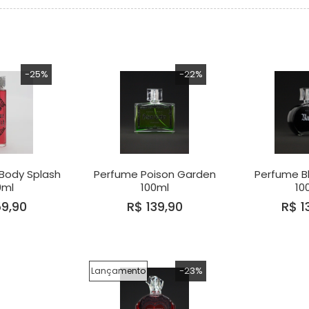
-25%
-22%
Body Splash
Perfume Poison Garden
Perfume Bl
0ml
100ml
10
9,90
R$ 139,90
R$ 1
-23%
Lançamento