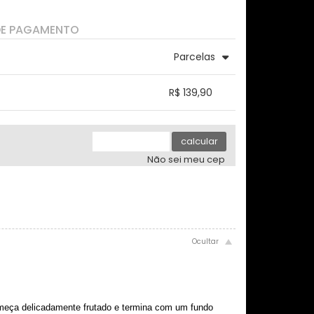
DE PAGAMENTO
Parcelas
3x sem juros de R$ 46,63
.
.
.
.
R$ 139,90
.
.
.
4x sem juros de R$ 34,98
.
.
.
.
.
.
calcular
Não sei meu cep
omeça delicadamente frutado e termina com um fundo