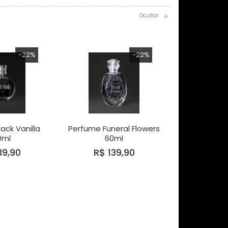
-22%
-22%
ack Vanilla
Perfume Funeral Flowers
0ml
60ml
39,90
R$ 139,90