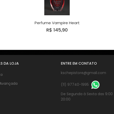
Perfume Vampire Heart
R$ 145,90
S DA LOJA
ENTRE EM CONTATO
kschepistore@gmail.com
to
 Avançada
(11) 97740-1995
De Segunda à Sexta das 9:00
20:00