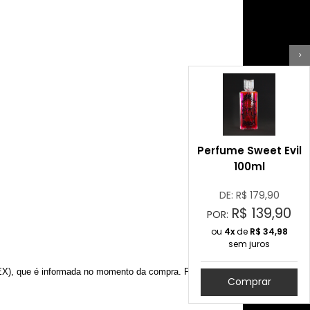
>
Perfume Sweet Evil
100ml
DE: R$
179,90
R$
139,90
POR:
ou
4x
de
R$
34,98
sem juros
DEX), que é informada no momento da compra. Pedimos
Comprar