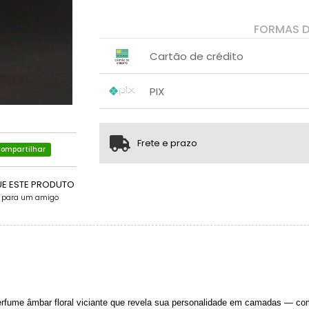
FORMAS 
Cartão de crédito
1x sem juros de R$ 139,90
PIX
2x sem juros de R$ 69,95
1x sem juros de R$ 139,90
.
.
.
.
.
.
Frete e prazo
ompartilhar
UE ESTE PRODUTO
e para um amigo
perfume âmbar floral viciante que revela sua personalidade em camadas — c