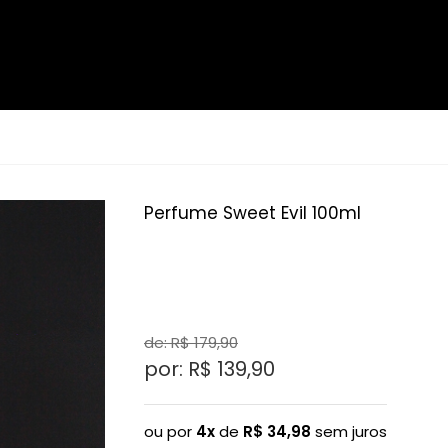
Perfume Sweet Evil 100ml
de: R$
179,90
por: R$
139,90
ou por
4x
de
R$
34,98
sem juros