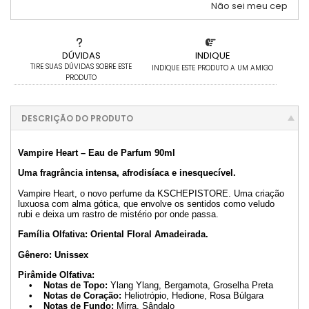
Não sei meu cep
DÚVIDAS
INDIQUE
TIRE SUAS DÚVIDAS SOBRE ESTE
INDIQUE ESTE PRODUTO A UM AMIGO
PRODUTO
DESCRIÇÃO DO PRODUTO
Vampire Heart – Eau de Parfum 90ml
Uma fragrância intensa, afrodisíaca e inesquecível.
Vampire Heart, o novo perfume da KSCHEPISTORE. Uma criação
luxuosa com alma gótica, que envolve os sentidos como veludo
rubi e deixa um rastro de mistério por onde passa.
Família Olfativa: Oriental Floral Amadeirada.
Gênero: Unissex
Pirâmide Olfativa:
• Notas de Topo:
Ylang Ylang, Bergamota, Groselha Preta
• Notas de Coração:
Heliotrópio, Hedione, Rosa Búlgara
• Notas de Fundo:
Mirra, Sândalo