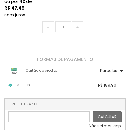
ou por
4x
de
R$
47,48
sem juros
-
+
FORMAS DE PAGAMENTO
Parcelas
Cartão de crédito
1x sem juros de R$ 189,90
4x sem juros de R$ 47,48
R$ 189,90
PIX
2x sem juros de R$ 94,95
.
.
.
.
.
.
3x sem juros de R$ 63,30
.
1x sem juros de R$ 189,90
.
.
.
.
.
.
.
.
.
.
.
FRETE E PRAZO
.
CALCULAR
Não sei meu cep